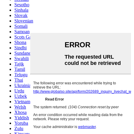
Sesotho
Sinhala
Slovak
Slovenian
Somali
Samoan
Scots Gaelic
Shona
Sindhi
Sundanese
Swahili
Tajik
Tamil
Telugu
Thai
Ukrainian
Urdu
Uzbek
Vietnamese
Welsh
Xhosa
Yiddish
Yoruba
Zulu
Kinyarwanda