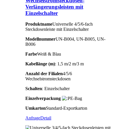
Wechselstromsteckdosen-
Verlängerungsleisten mit
Einzelschalter
Produktname
Universelle 4/5/6-fach
Steckdosenleiste mit Einzelschalter
Modellnummer
UN-B004, UN-B005, UN-
B006
Farbe
Weiß & Blau
Kabellänge (m)
: 1,5 m/2 m/3 m
Anzahl der Filialen
4/5/6
Wechselstromsteckdosen
Schalten
: Einzelschalter
Einzelverpackung
E-Bag
Umkarton
Standard-Exportkarton
Anfrage
Detail