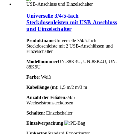
Universelle 3/4/5-fach
Steckdosenleisten mit USB-Anschluss
und Einzelschalter
Produktname
Universelle 3/4/5-fach
Steckdosenleiste mit 2 USB-Anschlüssen und
Einzelschalter
Modellnummer
UN-88K3U, UN-88K4U, UN-
88K5U
Farbe
: Weiß
Kabellänge (m)
: 1,5 m/2 m/3 m
Anzahl der Filialen
3/4/5
Wechselstromsteckdosen
Schalten
: Einzelschalter
Einzelverpackung
E-Bag
Umkarton
Standard-Exportkarton